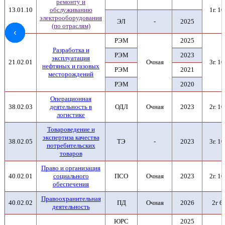
ремонту и
13.01.10
обслуживанию
1г. 10
электрооборудования
ЭЛ
-
2025
(по отраслям)
‹
‹
‹
‹
‹
‹
РЭМ
2025
Разработка и
РЭМ
2023
эксплуатация
21.02.01
Очная
3г. 10
нефтяных и газовых
РЭМ
2021
месторождений
РЭМ
2020
Операционная
38.02.03
деятельность в
ОДЛ
Очная
2023
2г. 10
логистике
Товароведение и
экспертиза качества
38.02.05
ТЭ
-
2023
3г. 10
потребительских
товаров
Право и организация
40.02.01
социального
ПСО
Очная
2023
2г. 10
обеспечения
Правоохранительная
40.02.02
ПД
Очная
2026
2г 6
деятельность
ЮРС
2025