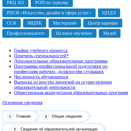
РКЦ АО
РОП по туризму
РПСВ «Искусство, дизайн и сфера услуг»
ЦПДЭ
ССК
МЦПК
Мастерские
Центр карьеры
Профессионалитет
Целевое обучение
Музей
График учебного процесса
Перечень специальностей*
Дополнительные образовательные программы
Программы профессиональной подготовки по
профессиям рабочих, должностям служащих
Численность обучающихся
Выписка из реестра лицензий на осуществления
образовательной деятельности
Общественная аккредитация образовательных программ
Основные сведения
Главная
Общие сведения
Сведения об образовательной организации