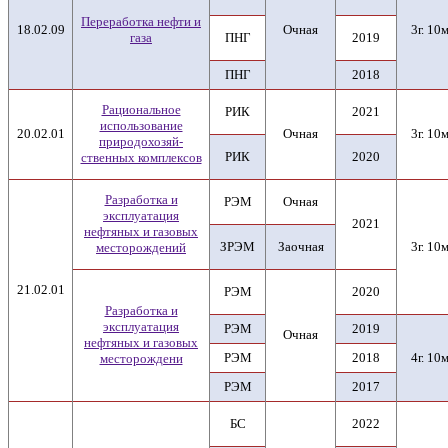
Переработка нефти и
18.02.09
Очная
3г. 10м
газа
ПНГ
2019
ПНГ
2018
Рациональное
РИК
2021
использование
20.02.01
Очная
3г. 10м
природохозяй-
РИК
2020
ственных комплексов
Разработка и
РЭМ
Очная
эксплуатация
2021
нефтяных и газовых
ЗРЭМ
Заочная
3г. 10м
месторождений
21.02.01
РЭМ
2020
Разработка и
эксплуатация
РЭМ
2019
Очная
нефтяных и газовых
РЭМ
2018
4г. 10м
месторождени
РЭМ
2017
БС
2022