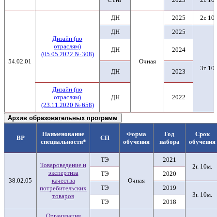
ДН
2025
2г. 10
ДН
2025
Дизайн (по
отраслям)
ДН
2024
(05.05.2022 № 308)
54.02.01
Очная
3г. 10
ДН
2023
Дизайн (по
отраслям)
ДН
2022
(23.11.2020 № 658)
Архив образовательных программ
Наименование
Форма
Год
Срок
ВР
СП
специальности*
обучения
набора
обучения
ТЭ
2021
Товароведение и
2г. 10м.
экспертиза
ТЭ
2020
38.02.05
качества
Очная
ТЭ
2019
потребительских
3г. 10м.
товаров
ТЭ
2018
Организация