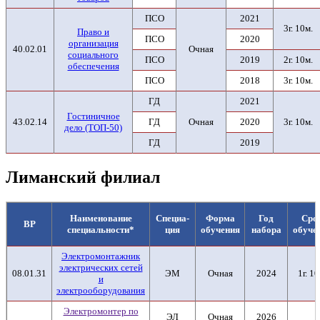
ПСО
2021
3г. 10м.
Право и
ПСО
2020
организация
40.02.01
Очная
социального
ПСО
2019
2г. 10м.
обеспечения
ПСО
2018
3г. 10м.
ГД
2021
Гостиничное
43.02.14
ГД
Очная
2020
3г. 10м.
дело (ТОП-50)
ГД
2019
Лиманский филиал
Наименование
Специа-
Форма
Год
Сро
ВР
специальности*
ция
обучения
набора
обуче
Электромонтажник
электрических сетей
08.01.31
ЭМ
Очная
2024
1г. 10
и
электрооборудования
Электромонтер по
ЭЛ
Очная
2026