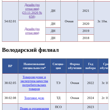
Дизайн (по
отраслям)
ДН
2021
(23.11.2020 №
658)
54.02.01
Очная
3г. 10м.
ДН
2020
Дизайн (по
ДН
2019
отраслям)
ДН
2018
Володарский филиал
Наименование
Специа-
Форма
Год
Сро
ВР
специальности*
ция
обучения
набора
обуче
Товароведение и
экспертиза качества
38.02.05
ТЭ
Очная
2022
3г. 10
потребительских
товаров
38.02.08
Торговое дело
ТД
Очная
2024
2г. 10
ПСО
2023
Право и организация