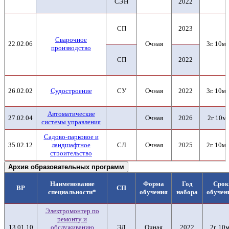
СЭН
2022
СП
2023
Сварочное
22.02.06
Очная
3г. 10м.
производство
СП
2022
26.02.02
Судостроение
СУ
Очная
2022
3г. 10м.
Автоматические
27.02.04
Очная
2026
2г 10м
системы управления
Садово-парковое и
35.02.12
ландшафтное
СЛ
Очная
2025
2г. 10м.
строительство
Архив образовательных программ
Наименование
Форма
Год
Срок
ВР
СП
специальности*
обучения
набора
обучен
Электромонтер по
ремонту и
13.01.10
обслуживанию
ЭЛ
Очная
2022
2г. 10м