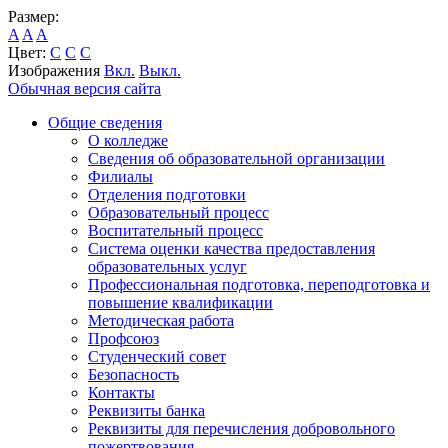
Размер:
A
A
A
Цвет:
C
C
C
Изображения
Вкл.
Выкл.
Обычная версия сайта
Общие сведения
О колледже
Сведения об образовательной организации
Филиалы
Отделения подготовки
Образовательный процесс
Воспитательный процесс
Система оценки качества предоставления
образовательных услуг
Профессиональная подготовка, переподготовка и
повышение квалификации
Методическая работа
Профсоюз
Студенческий совет
Безопасность
Контакты
Реквизиты банка
Реквизиты для перечисления добровольного
пожертвования