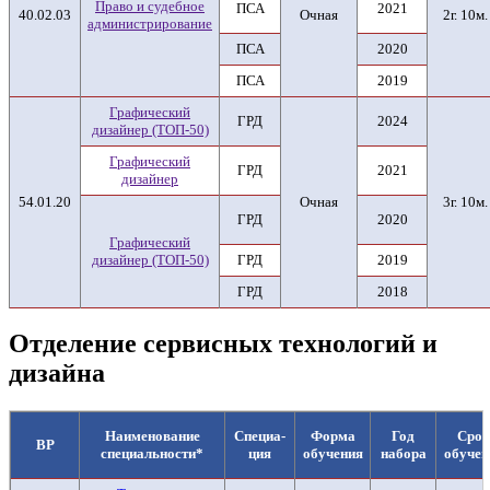
Право и судебное
ПСА
2021
40.02.03
Очная
2г. 10м.
администрирование
ПСА
2020
ПСА
2019
Графический
ГРД
2024
дизайнер (ТОП-50)
Графический
ГРД
2021
дизайнер
54.01.20
Очная
3г. 10м.
ГРД
2020
Графический
дизайнер (ТОП-50)
ГРД
2019
ГРД
2018
Отделение сервисных технологий и
дизайна
Наименование
Специа-
Форма
Год
Срок
ВР
специальности*
ция
обучения
набора
обучен