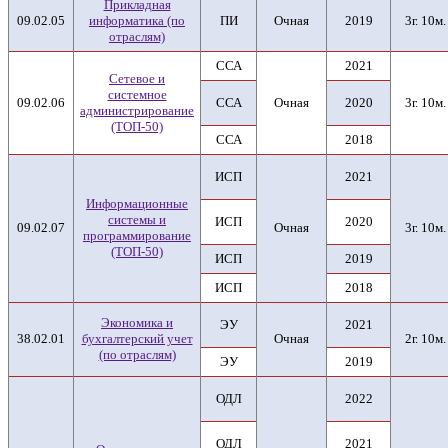
Прикладная
09.02.05
информатика (по
ПИ
Очная
2019
3г. 10м.
отраслям)
ССА
2021
Сетевое и
системное
09.02.06
ССА
Очная
2020
3г. 10м.
администрирование
(ТОП-50)
ССА
2018
ИСП
2021
Информационные
системы и
ИСП
2020
09.02.07
Очная
3г. 10м.
программирование
(ТОП-50)
ИСП
2019
ИСП
2018
Экономика и
ЭУ
2021
38.02.01
бухгалтерский учет
Очная
2г. 10м.
(по отраслям)
ЭУ
2019
ОДЛ
2022
ОДЛ
2021