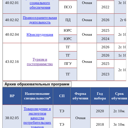
40.02.01
социального
Очная
3г. 10
ПСО
2022
обеспечения
Правоохранительная
40.02.02
ПД
Очная
2026
2г 6
деятельность
ЮРС
2025
40.02.04
Юриспруденция
Очная
2г. 10
ЮРС
2024
ТГ
2026
2г. 10
ТГ
2026
1г. 10
Туризм и
43.02.16
Очная
ПГУ
2025
гостеприимство
2г. 10
ТГ
2023
Архив образовательных программ
Наименование
Форма
Год
Срок
ВР
СП
специальности*
обучения
набора
обучения
Товароведение и
ТЭ
2020
2г. 10м.
экспертиза
38.02.05
качества
Очная
потребительских
ТЭ
2018
3г. 10м.
товаров