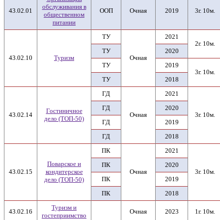
обслуживания в
43.02.01
ООП
Очная
2019
3г. 10м.
общественном
питании
ТУ
2021
2г. 10м.
ТУ
2020
43.02.10
Туризм
Очная
ТУ
2019
3г. 10м.
ТУ
2018
ГД
2021
ГД
2020
Гостиничное
43.02.14
Очная
3г. 10м.
дело (ТОП-50)
ГД
2019
ГД
2018
ПК
2021
Поварское и
ПК
2020
43.02.15
кондитерское
Очная
3г. 10м.
ПК
2019
дело (ТОП-50)
ПК
2018
Туризм и
43.02.16
Очная
2023
1г. 10м.
гостеприимство