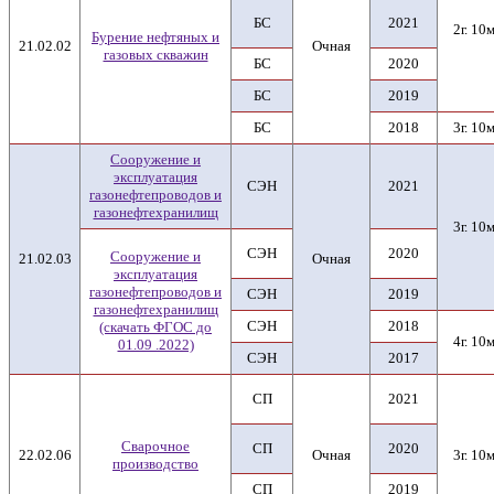
БС
2021
2г. 10м
Бурение нефтяных и
21.02.02
Очная
газовых скважин
БС
2020
БС
2019
БС
2018
3г. 10м
Сооружение и
эксплуатация
СЭН
2021
газонефтепроводов и
газонефтехранилищ
3г. 10м
СЭН
2020
Сооружение и
21.02.03
Очная
эксплуатация
газонефтепроводов и
СЭН
2019
газонефтехранилищ
СЭН
2018
(скачать ФГОС до
4г. 10м
01.09 .2022)
СЭН
2017
СП
2021
Сварочное
СП
2020
22.02.06
Очная
3г. 10м
производство
СП
2019