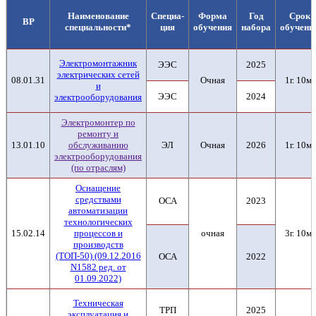
Наименование
Специа-
Форма
Год
Срок
ВР
специальности*
ция
обучения
набора
обучени
Электромонтажник
ЭЭС
2025
электрических сетей
08.01.31
Очная
1г. 10м.
и
ЭЭС
2024
электрооборудования
Электромонтер по
ремонту и
13.01.10
обслуживанию
ЭЛ
Очная
2026
1г. 10м.
электрооборудования
(по отраслям)
Оснащение
средствами
ОСА
2023
автоматизации
технологических
15.02.14
процессов и
очная
3г. 10м.
производств
(ТОП-50) (09.12.2016
ОСА
2022
N1582 ред. от
01.09.2022)
Техническая
ТРП
2025
эксплуатация и