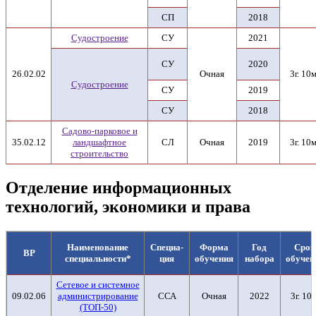
СП
2018
Судостроение
СУ
2021
СУ
2020
26.02.02
Очная
3г. 10м
Судостроение
СУ
2019
СУ
2018
Садово-парковое и
35.02.12
ландшафтное
СЛ
Очная
2019
3г. 10м
строительство
Отделение информационных
технологий, экономики и права
Наименование
Специа-
Форма
Год
Срок
ВР
специальности*
ция
обучения
набора
обучен
Сетевое и системное
09.02.06
администрирование
ССА
Очная
2022
3г. 10м
(ТОП-50)