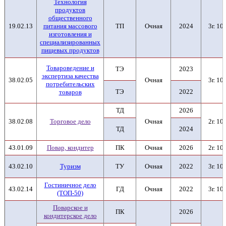
Технология
продуктов
общественного
19.02.13
питания массового
ТП
Очная
2024
3г. 10
изготовления и
специализированных
пищевых продуктов
Товароведение и
ТЭ
2023
экспертиза качества
38.02.05
Очная
3г. 10
потребительских
ТЭ
2022
товаров
ТД
2026
38.02.08
Торговое дело
Очная
2г. 10
ТД
2024
43.01.09
Повар, кондитер
ПК
Очная
2026
2г. 10
43.02.10
Туризм
ТУ
Очная
2022
3г. 10
Гостиничное дело
43.02.14
ГД
Очная
2022
3г. 10
(ТОП-50)
Поварское и
ПК
2026
кондитерское дело