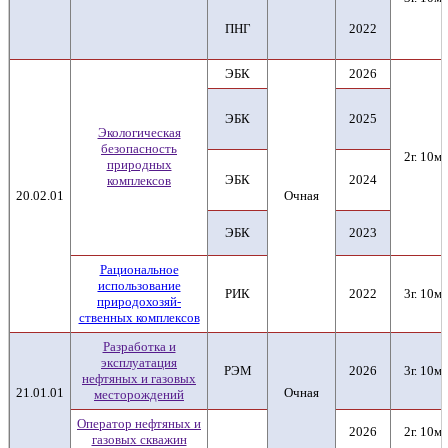
ПНГ
2022
ЭБК
2026
ЭБК
2025
Экологическая
безопасность
2г. 10м.
природных
ЭБК
2024
комплексов
20.02.01
Очная
ЭБК
2023
Рациональное
использование
РИК
2022
3г. 10м.
природохозяй-
ственных комплексов
Разработка и
эксплуатация
РЭМ
2026
3г. 10м.
нефтяных и газовых
21.01.01
Очная
месторождений
Оператор нефтяных и
2026
2г. 10м.
газовых скважин