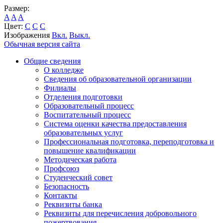
Размер:
A
A
A
Цвет:
C
C
C
Изображения
Вкл.
Выкл.
Обычная версия сайта
Общие сведения
О колледже
Сведения об образовательной организации
Филиалы
Отделения подготовки
Образовательный процесс
Воспитательный процесс
Система оценки качества предоставления
образовательных услуг
Профессиональная подготовка, переподготовка и
повышение квалификации
Методическая работа
Профсоюз
Студенческий совет
Безопасность
Контакты
Реквизиты банка
Реквизиты для перечисления добровольного
пожертвования