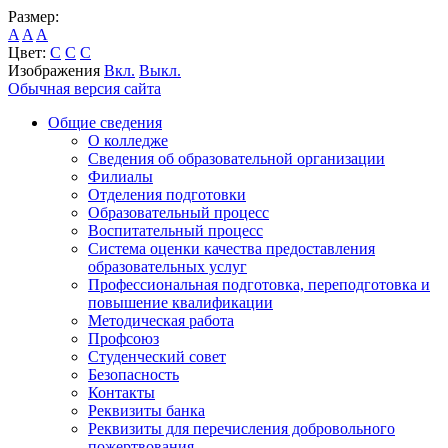
Размер:
A
A
A
Цвет:
C
C
C
Изображения
Вкл.
Выкл.
Обычная версия сайта
Общие сведения
О колледже
Сведения об образовательной организации
Филиалы
Отделения подготовки
Образовательный процесс
Воспитательный процесс
Система оценки качества предоставления
образовательных услуг
Профессиональная подготовка, переподготовка и
повышение квалификации
Методическая работа
Профсоюз
Студенческий совет
Безопасность
Контакты
Реквизиты банка
Реквизиты для перечисления добровольного
пожертвования