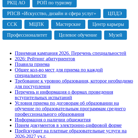
РКЦ АО
РОП по туризму
РПСВ «Искусство, дизайн и сфера услуг»
ЦПДЭ
ССК
МЦПК
Мастерские
Центр карьеры
Профессионалитет
Целевое обучение
Музей
Приемная кампания 2026. Перечень специальностей
2026: Рейтинг абитуриентов
Правила приема
Общее кол-во мест для приема по каждой
специальности
Требование к уровню образования, которое необходимо
для поступления
Перечень и информация о формах проведения
вступительных испытаний
Условия приема по договорам об образовании на
обучение по образовательным программам среднего
профессионального образования
Информация о наличии общежития
Прием документов в электронно-цифровой форме
Прейскурант на платные образовательные услуги на
2026-2027 уч.г.