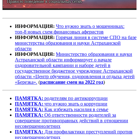
Правило поведение в социальных сетях
ИНФОРМАЦИЯ:
Что нужно знать о мошенниках:
топ-8 новых схем финансовых аферистов
ИНФОРМАЦИЯ:
Горячая линия в системе СПО на базе
министерства образования и науки Астраханской
области
ИНФОРМАЦИЯ:
Министерство образования и науки
Астраханской области информирует о начале
оздоровительной кампании и наборе детей в
государственное бюджетное учреждение Астраханской
области «Центр обучения, оздоровления и отдыха детей
«Березка».
(
расписание смен на 2022 год
)
ПАМЯТКА:
родителям по антикоррупции
ПАМЯТКА:
что нужно знать о коррупции
ПАМЯТКА:
Как избежать насилия в семье
ПАМЯТКА:
Об ответственности родителей за
совершение противоправных действий в отношении
несовершеннолетних
ПАМЯТКА:
Для профилактики преступлений против
несовершеннолетних