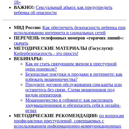
18»
ВАЖНО!:
Сексуальный абьюз: как предупредить
ребенка об опасности
МВД России:
Как обеспечить безопасность ребенка при
использовании интернета и социальных сетей
ПЕРЕЧЕНЬ телефонных номеров «горячих линий»:
скачать
МЕТОДИЧЕСКИЕ МАТЕРИАЛЫ (Госуслуги):
Кибербезопасность - это просто!
ВЕБИНАРЫ:
Как не стать связующим звеном в преступной
цепи поневоле?
Безопасные покупки и продажи в интернете: как
избежать мошенничества?
Продлите договор обслуживания сим-карты или
останетесь без связи. Схема мошенников под
видом операторов
Мошенничество в гейминге: как распознать
злоумышленников и обезопасить себя в онлайн-
играх
МЕТОДИЧЕСКИЕ РЕКОМЕНДАЦИИ:
по вопросам
профилактики преступлений, совершаемых с
использованием информационно-коммуникационных