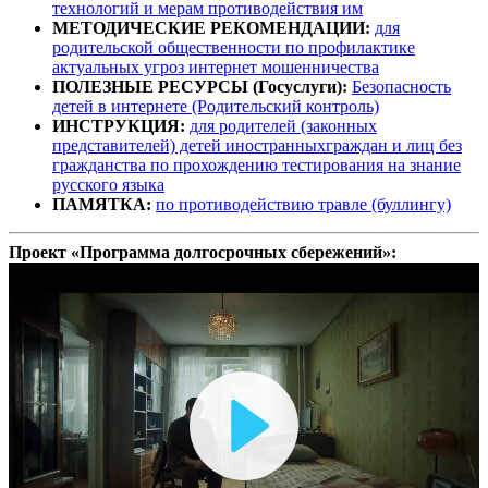
технологий и мерам противодействия им
МЕТОДИЧЕСКИЕ РЕКОМЕНДАЦИИ:
для
родительской общественности по профилактике
актуальных угроз интернет мошенничества
ПОЛЕЗНЫЕ РЕСУРСЫ (Госуслуги):
Безопасность
детей в интернете (Родительский контроль)
ИНСТРУКЦИЯ:
для родителей (законных
представителей) детей иностранныхграждан и лиц без
гражданства по прохождению тестирования на знание
русского языка
ПАМЯТКА:
по противодействию травле (буллингу)
Проект «Программа долгосрочных сбережений»:
Воспроизвести