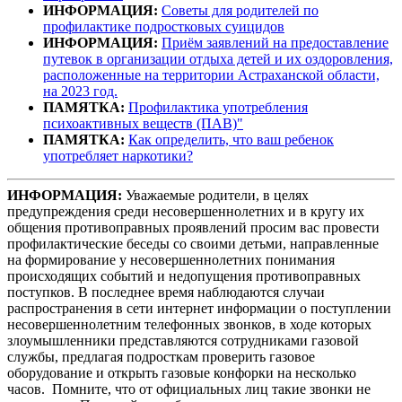
ИНФОРМАЦИЯ:
Советы для родителей по
профилактике подростковых суицидов
ИНФОРМАЦИЯ:
П
риём заявлений на предоставление
путевок в организации отдыха детей и их оздоровления,
расположенные на территории Астраханской области,
на 2023 год.
ПАМЯТКА:
Профилактика употребления
психоактивных веществ (ПАВ)"
ПАМЯТКА:
Как определить, что ваш ребенок
употребляет наркотики?
ИНФОРМАЦИЯ:
Уважаемые родители, в целях
предупреждения среди несовершеннолетних и в кругу их
общения противоправных проявлений просим вас провести
профилактические беседы со своими детьми, направленные
на формирование у несовершеннолетних понимания
происходящих событий и недопущения противоправных
поступков. В последнее время наблюдаются случаи
распространения в сети интернет информации о поступлении
несовершеннолетним телефонных звонков, в ходе которых
злоумышленники представляются сотрудниками газовой
службы, предлагая подросткам проверить газовое
оборудование и открыть газовые конфорки на несколько
часов. Помните, что от официальных лиц такие звонки не