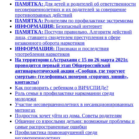
ПАМЯТКА:
Для детей и родителей об ответственности
несовершеннолетних и их родителей за совершение
противоправных действий
ПАМЯТКА:
Родителям по профилактике экстремизма
ИНФОРМАЦИЯ:
Безопасный интернет
ПАМЯТКА:
Поступи правильно. Алгоритм действий
лица, ставшего свидетелем преступления в сфере
незаконного оборота наркотиков
ИНФОРМАЦИЯ:
Признаки и последствия
употребления наркотиков
На территории г.Астрахани с 15 по 26 марта 2021г.
проводится первый этап Общероссийской
антинаркотической акции «Сообщи, где торгуют
смертью» (телефонных номеров «горячих линий»,
контакты)
Как поговорить с ребенком о ВИЧ/СПИДе?
Роль семьи в профилактике наркомании среди
молодежи
Участие несовершеннолетних в несанкционированных
митингах
Подросток хочет уйти из дома. Советы родителям
Общение со взрослыми детьми: возможные проблемы и
самые распространенные ошибки
Профилактика правонарушений среди
несовершеннолетних