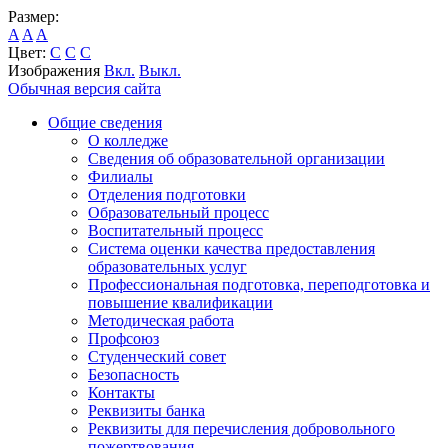
Размер:
A
A
A
Цвет:
C
C
C
Изображения
Вкл.
Выкл.
Обычная версия сайта
Общие сведения
О колледже
Сведения об образовательной организации
Филиалы
Отделения подготовки
Образовательный процесс
Воспитательный процесс
Система оценки качества предоставления
образовательных услуг
Профессиональная подготовка, переподготовка и
повышение квалификации
Методическая работа
Профсоюз
Студенческий совет
Безопасность
Контакты
Реквизиты банка
Реквизиты для перечисления добровольного
пожертвования