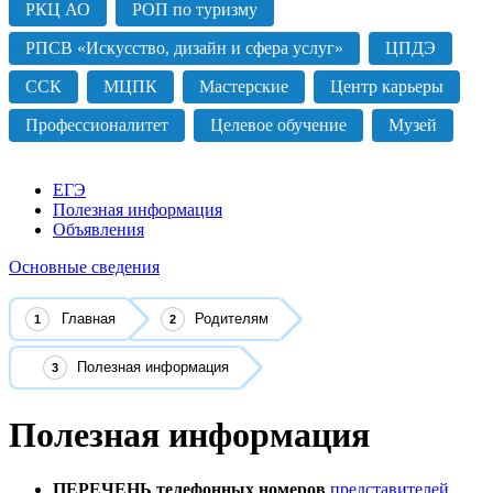
РКЦ АО
РОП по туризму
РПСВ «Искусство, дизайн и сфера услуг»
ЦПДЭ
ССК
МЦПК
Мастерские
Центр карьеры
Профессионалитет
Целевое обучение
Музей
ЕГЭ
Полезная информация
Объявления
Основные сведения
Главная
Родителям
Полезная информация
Полезная информация
ПЕРЕЧЕНЬ телефонных номеров
представителей