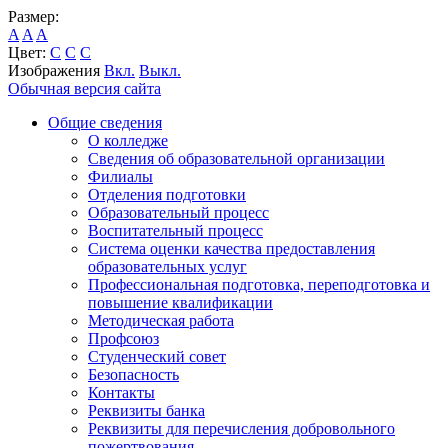
Размер:
A
A
A
Цвет:
C
C
C
Изображения
Вкл.
Выкл.
Обычная версия сайта
Общие сведения
О колледже
Сведения об образовательной организации
Филиалы
Отделения подготовки
Образовательный процесс
Воспитательный процесс
Система оценки качества предоставления
образовательных услуг
Профессиональная подготовка, переподготовка и
повышение квалификации
Методическая работа
Профсоюз
Студенческий совет
Безопасность
Контакты
Реквизиты банка
Реквизиты для перечисления добровольного
пожертвования