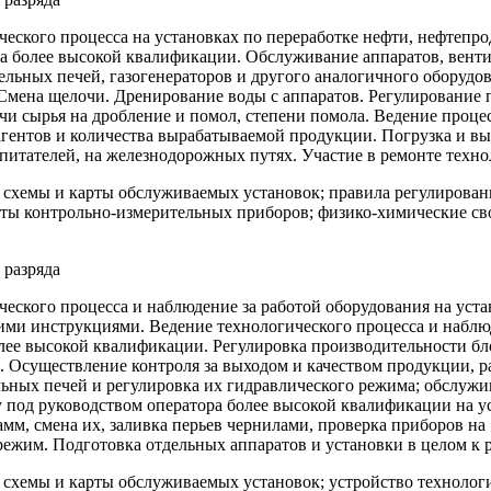
еского процесса на установках по переработке нефти, нефтепроду
а более высокой квалификации. Обслуживание аппаратов, вентил
ельных печей, газогенераторов и другого аналогичного оборудо
Смена щелочи. Дренирование воды с аппаратов. Регулирование по
чи сырья на дробление и помол, степени помола. Ведение проце
еагентов и количества вырабатываемой продукции. Погрузка и вы
питателей, на железнодорожных путях. Участие в ремонте техно
 схемы и карты обслуживаемых установок; правила регулирован
оты контрольно-измерительных приборов; физико-химические св
 разряда
еского процесса и наблюдение за работой оборудования на устан
очими инструкциями. Ведение технологического процесса и наблюд
лее высокой квалификации. Регулировка производительности бл
. Осуществление контроля за выходом и качеством продукции, ра
ьных печей и регулировка их гидравлического режима; обслужи
у под руководством оператора более высокой квалификации на 
амм, смена их, заливка перьев чернилами, проверка приборов на
 режим. Подготовка отдельных аппаратов и установки в целом к 
, схемы и карты обслуживаемых установок; устройство технолог