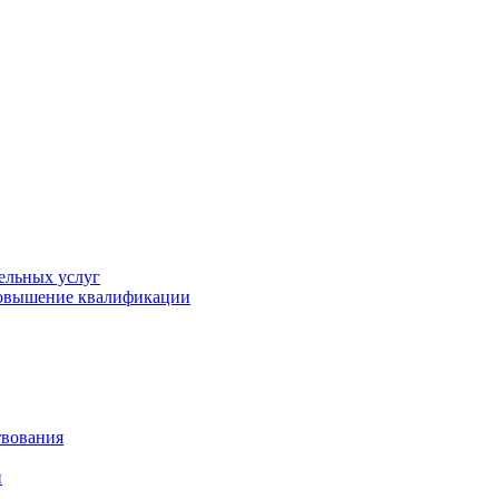
ельных услуг
повышение квалификации
твования
й