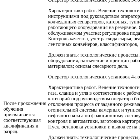
Характеристика работ. Ведение технологич
инструкциями под руководством оператор
колчеданных сепараторов, катерных, тунн
работающего оборудования на резервное. 
обслуживаемом участке; регулировка пода
Контроль качества, учет расхода сырья, р
ленточных конвейеров, классификаторов, 
Должен знать: технологические процессы,
оборудования, назначение и принцип раб
материалов; основы слесарного дела.
Оператор технологических установок 4-го
Характеристика работ. Ведение технологич
газа, сланца и угля в соответствии с раб
категорий под руководством оператора бо
После прохождения
отклонения процесса от заданного режима
обучения
отопительной системы камерных и туннел
присваивается
нефтяного кокса по фракционному состав
соответствующая
контроля и автоматики, заготовка картогр
квалификация и
Пуск, остановка установки и вывод ее на
разряд.
Должен знать: технологические процессы