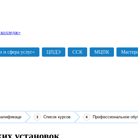
 колледж»
 и сфера услуг»
ЦПДЭ
ССК
МЦПК
Мастер
валификаци
Список курсов
Профессиональное обу
ких установок