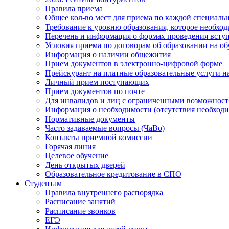
Правила приема
Общее кол-во мест для приема по каждой специаль
Требование к уровню образования, которое необхо
Перечень и информация о формах проведения вст
Условия приема по договорам об образовании на о
Информация о наличии общежития
Прием документов в электронно-цифровой форме
Прейскурант на платные образовательные услуги на 
Личный прием поступающих
Прием документов по почте
Для инвалидов и лиц с ограниченными возможност
Информация о необходимости (отсутствия необход
Нормативные документы
Часто задаваемые вопросы (ЧаВо)
Контакты приемной комиссии
Горячая линия
Целевое обучение
День открытых дверей
Образовательное кредитование в СПО
Студентам
Правила внутреннего распорядка
Расписание занятий
Расписание звонков
ЕГЭ