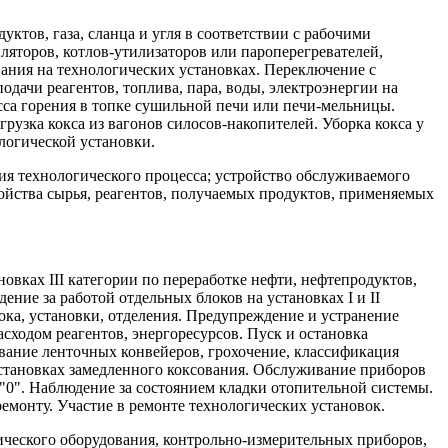
ктов, газа, сланца и угля в соответствии с рабочими
яторов, котлов-утилизаторов или пароперегревателей,
вания на технологических установках. Переключение с
дачи реагентов, топлива, пара, воды, электроэнергии на
сса горения в топке сушильной печи или печи-мельницы.
грузка кокса из вагонов силосов-накопителей. Уборка кокса у
логической установки.
ия технологического процесса; устройство обслуживаемого
ойства сырья, реагентов, получаемых продуктов, применяемых
овках III категории по переработке нефти, нефтепродуктов,
ение за работой отдельных блоков на установках I и II
ока, установки, отделения. Предупреждение и устранение
сходом реагентов, энергоресурсов. Пуск и остановка
вание ленточных конвейеров, грохочение, классификация
установках замедленного коксования. Обслуживание приборов
 "0". Наблюдение за состоянием кладки отопительной системы.
ремонту. Участие в ремонте технологических установок.
ического оборудования, контрольно-измерительных приборов,