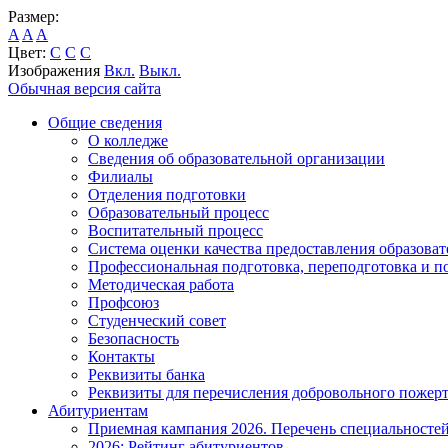
Размер:
A
A
A
Цвет:
C
C
C
Изображения
Вкл.
Выкл.
Обычная версия сайта
Общие сведения
О колледже
Сведения об образовательной организации
Филиалы
Отделения подготовки
Образовательный процесс
Воспитательный процесс
Система оценки качества предоставления образоват
Профессиональная подготовка, переподготовка и 
Методическая работа
Профсоюз
Студенческий совет
Безопасность
Контакты
Реквизиты банка
Реквизиты для перечисления добровольного пожер
Абитуриентам
Приемная кампания 2026. Перечень специальносте
2026: Рейтинг абитуриентов