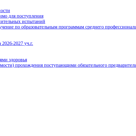
ности
димо для поступления
упительных испытаний
бучение по образовательным программам среднего профессионал
2026-2027 уч.г.
ями здоровья
имости) прохождения поступающими обязательного предваритель