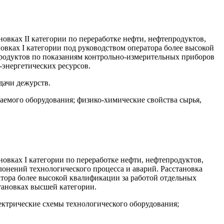
новках II категории по переработке нефти, нефтепродуктов,
новках I категории под руководством оператора более высокой
продуктов по показаниям контрольно-измерительных приборов
о-энергетических ресурсов.
дачи дежурств.
аемого оборудования; физико-химические свойства сырья,
новках I категории по переработке нефти, нефтепродуктов,
лонений технологического процесса и аварий. Расстановка
атора более высокой квалификации за работой отдельных
тановках высшей категории.
ектрические схемы технологического оборудования;