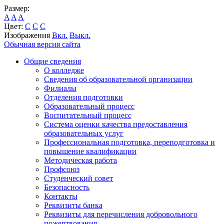
Размер:
A
A
A
Цвет:
C
C
C
Изображения
Вкл.
Выкл.
Обычная версия сайта
Общие сведения
О колледже
Сведения об образовательной организации
Филиалы
Отделения подготовки
Образовательный процесс
Воспитательный процесс
Система оценки качества предоставления
образовательных услуг
Профессиональная подготовка, переподготовка и
повышение квалификации
Методическая работа
Профсоюз
Студенческий совет
Безопасность
Контакты
Реквизиты банка
Реквизиты для перечисления добровольного
пожертвования