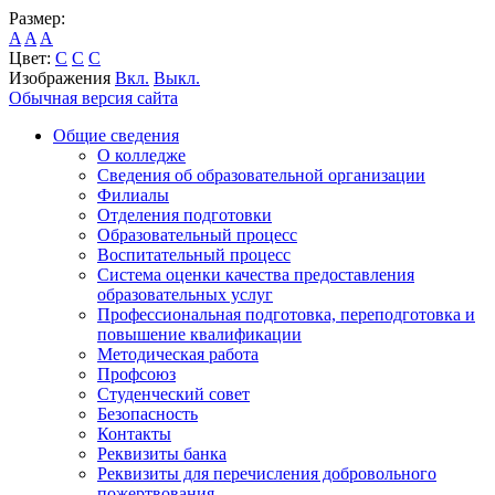
Размер:
A
A
A
Цвет:
C
C
C
Изображения
Вкл.
Выкл.
Обычная версия сайта
Общие сведения
О колледже
Сведения об образовательной организации
Филиалы
Отделения подготовки
Образовательный процесс
Воспитательный процесс
Система оценки качества предоставления
образовательных услуг
Профессиональная подготовка, переподготовка и
повышение квалификации
Методическая работа
Профсоюз
Студенческий совет
Безопасность
Контакты
Реквизиты банка
Реквизиты для перечисления добровольного
пожертвования