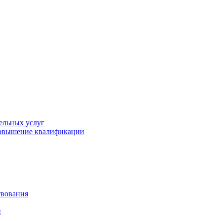
ельных услуг
повышение квалификации
твования
й