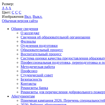
Размер:
A
A
A
Цвет:
C
C
C
Изображения
Вкл.
Выкл.
Обычная версия сайта
Общие сведения
О колледже
Сведения об образовательной организации
Филиалы
Отделения подготовки
Образовательный процесс
Воспитательный процесс
Система оценки качества предоставления образоват
Профессиональная подготовка, переподготовка и 
Методическая работа
Профсоюз
Студенческий совет
Безопасность
Контакты
Реквизиты банка
Реквизиты для перечисления добровольного пожер
Абитуриентам
Приемная кампания 2026. Перечень специальносте
2026: Рейтинг абитуриентов