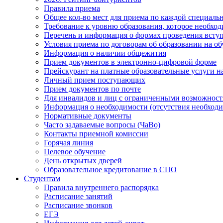
Правила приема
Общее кол-во мест для приема по каждой специаль
Требование к уровню образования, которое необхо
Перечень и информация о формах проведения вст
Условия приема по договорам об образовании на о
Информация о наличии общежития
Прием документов в электронно-цифровой форме
Прейскурант на платные образовательные услуги на 
Личный прием поступающих
Прием документов по почте
Для инвалидов и лиц с ограниченными возможност
Информация о необходимости (отсутствия необход
Нормативные документы
Часто задаваемые вопросы (ЧаВо)
Контакты приемной комиссии
Горячая линия
Целевое обучение
День открытых дверей
Образовательное кредитование в СПО
Студентам
Правила внутреннего распорядка
Расписание занятий
Расписание звонков
ЕГЭ