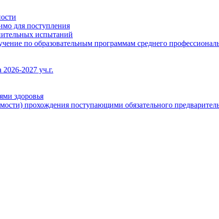
ности
димо для поступления
упительных испытаний
бучение по образовательным программам среднего профессионал
2026-2027 уч.г.
ями здоровья
имости) прохождения поступающими обязательного предваритель