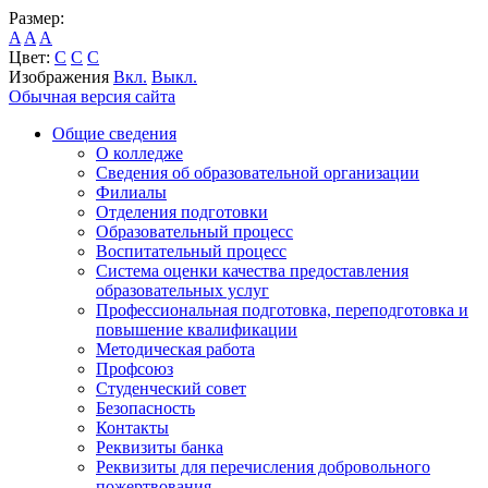
Размер:
A
A
A
Цвет:
C
C
C
Изображения
Вкл.
Выкл.
Обычная версия сайта
Общие сведения
О колледже
Сведения об образовательной организации
Филиалы
Отделения подготовки
Образовательный процесс
Воспитательный процесс
Система оценки качества предоставления
образовательных услуг
Профессиональная подготовка, переподготовка и
повышение квалификации
Методическая работа
Профсоюз
Студенческий совет
Безопасность
Контакты
Реквизиты банка
Реквизиты для перечисления добровольного
пожертвования