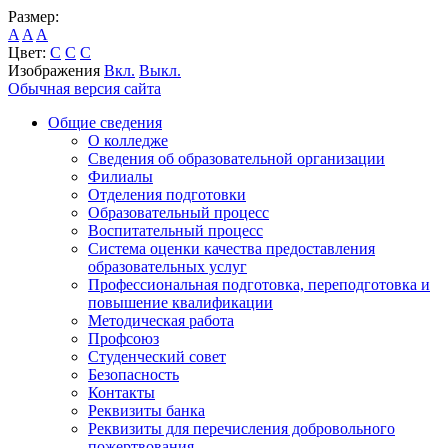
Размер:
A
A
A
Цвет:
C
C
C
Изображения
Вкл.
Выкл.
Обычная версия сайта
Общие сведения
О колледже
Сведения об образовательной организации
Филиалы
Отделения подготовки
Образовательный процесс
Воспитательный процесс
Система оценки качества предоставления
образовательных услуг
Профессиональная подготовка, переподготовка и
повышение квалификации
Методическая работа
Профсоюз
Студенческий совет
Безопасность
Контакты
Реквизиты банка
Реквизиты для перечисления добровольного
пожертвования