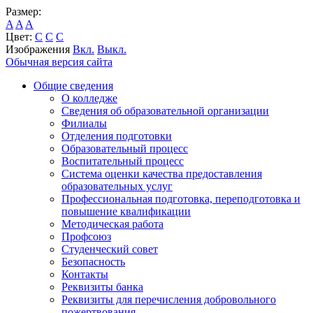
Размер:
A
A
A
Цвет:
C
C
C
Изображения
Вкл.
Выкл.
Обычная версия сайта
Общие сведения
О колледже
Сведения об образовательной организации
Филиалы
Отделения подготовки
Образовательный процесс
Воспитательный процесс
Система оценки качества предоставления
образовательных услуг
Профессиональная подготовка, переподготовка и
повышение квалификации
Методическая работа
Профсоюз
Студенческий совет
Безопасность
Контакты
Реквизиты банка
Реквизиты для перечисления добровольного
пожертвования