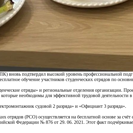
К) вновь подтвердил высокий уровень профессиональной подго
бесплатное обучение участников студенческих отрядов по осно
нческие отряды» и региональные отделения организации. Про
которые необходимы для эффективной трудовой деятельности в 
ктромонтажник судовой 2 разряда» и «Официант 3 разряда».
их отрядов (РСО) осуществляется на бесплатной основе за счёт
ийской Федерации № 876 от 29. 06. 2021. Этот факт подчёркива