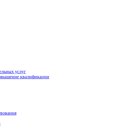
ельных услуг
повышение квалификации
твования
й