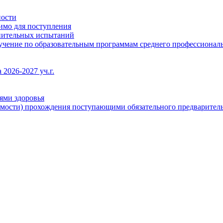
ности
димо для поступления
упительных испытаний
бучение по образовательным программам среднего профессионал
2026-2027 уч.г.
ями здоровья
имости) прохождения поступающими обязательного предваритель