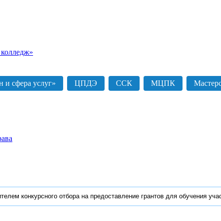
 колледж»
 и сфера услуг»
ЦПДЭ
ССК
МЦПК
Мастер
рава
телем конкурсного отбора на предоставление грантов для обучения уча