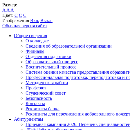
Размер:
A
A
A
Цвет:
C
C
C
Изображения
Вкл.
Выкл.
Обычная версия сайта
Общие сведения
О колледже
Сведения об образовательной организации
Филиалы
Отделения подготовки
Образовательный процесс
Воспитательный процесс
Система оценки качества предоставления образоват
Профессиональная подготовка, переподготовка и 
Методическая работа
Профсоюз
Студенческий совет
Безопасность
Контакты
Реквизиты банка
Реквизиты для перечисления добровольного пожер
Абитуриентам
Приемная кампания 2026. Перечень специальносте
2026: Рейтинг абитуриентов