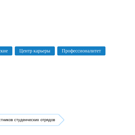
ские
Центр карьеры
Профессионалитет
стников студенческих отрядов