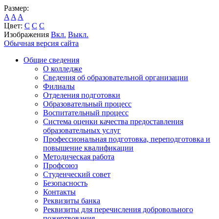
Размер:
A
A
A
Цвет:
C
C
C
Изображения
Вкл.
Выкл.
Обычная версия сайта
Общие сведения
О колледже
Сведения об образовательной организации
Филиалы
Отделения подготовки
Образовательный процесс
Воспитательный процесс
Система оценки качества предоставления
образовательных услуг
Профессиональная подготовка, переподготовка и
повышение квалификации
Методическая работа
Профсоюз
Студенческий совет
Безопасность
Контакты
Реквизиты банка
Реквизиты для перечисления добровольного
пожертвования