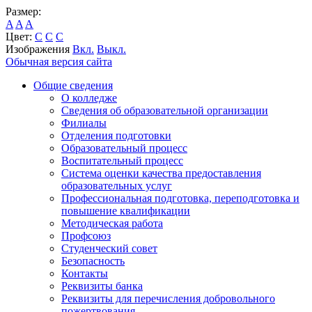
Размер:
A
A
A
Цвет:
C
C
C
Изображения
Вкл.
Выкл.
Обычная версия сайта
Общие сведения
О колледже
Сведения об образовательной организации
Филиалы
Отделения подготовки
Образовательный процесс
Воспитательный процесс
Система оценки качества предоставления
образовательных услуг
Профессиональная подготовка, переподготовка и
повышение квалификации
Методическая работа
Профсоюз
Студенческий совет
Безопасность
Контакты
Реквизиты банка
Реквизиты для перечисления добровольного
пожертвования