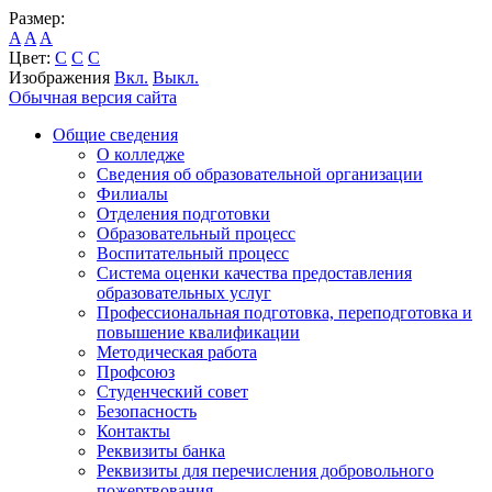
Размер:
A
A
A
Цвет:
C
C
C
Изображения
Вкл.
Выкл.
Обычная версия сайта
Общие сведения
О колледже
Сведения об образовательной организации
Филиалы
Отделения подготовки
Образовательный процесс
Воспитательный процесс
Система оценки качества предоставления
образовательных услуг
Профессиональная подготовка, переподготовка и
повышение квалификации
Методическая работа
Профсоюз
Студенческий совет
Безопасность
Контакты
Реквизиты банка
Реквизиты для перечисления добровольного
пожертвования