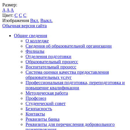
Размер:
A
A
A
Цвет:
C
C
C
Изображения
Вкл.
Выкл.
Обычная версия сайта
Общие сведения
О колледже
Сведения об образовательной организации
Филиалы
Отделения подготовки
Образовательный процесс
Воспитательный процесс
Система оценки качества предоставления
образовательных услуг
Профессиональная подготовка, переподготовка и
повышение квалификации
Методическая работа
Профсоюз
Студенческий совет
Безопасность
Контакты
Реквизиты банка
Реквизиты для перечисления добровольного
пожертвования