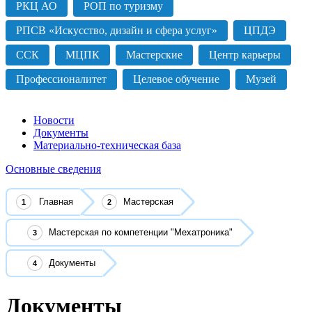
РКЦ АО
РОП по туризму
РПСВ «Искусство, дизайн и сфера услуг»
ЦПДЭ
ССК
МЦПК
Мастерские
Центр карьеры
Профессионалитет
Целевое обучение
Музей
Новости
Документы
Материально-техническая база
Основные сведения
Главная
Мастерская
Мастерская по компетенции "Мехатроника"
Документы
Документы