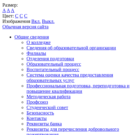
Размер:
A
A
A
Цвет:
C
C
C
Изображения
Вкл.
Выкл.
Обычная версия сайта
Общие сведения
О колледже
Сведения об образовательной организации
Филиалы
Отделения подготовки
Образовательный процесс
Воспитательный процесс
Система оценки качества предоставления
образовательных услуг
Профессиональная подготовка, переподготовка и
повышение квалификации
Методическая работа
Профсоюз
Студенческий совет
Безопасность
Контакты
Реквизиты банка
Реквизиты для перечисления добровольного
пожертвования