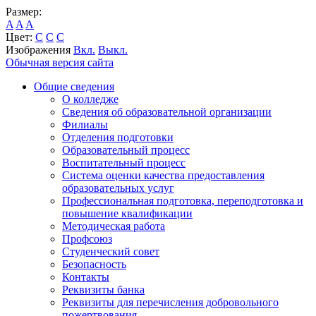
Размер:
A
A
A
Цвет:
C
C
C
Изображения
Вкл.
Выкл.
Обычная версия сайта
Общие сведения
О колледже
Сведения об образовательной организации
Филиалы
Отделения подготовки
Образовательный процесс
Воспитательный процесс
Система оценки качества предоставления
образовательных услуг
Профессиональная подготовка, переподготовка и
повышение квалификации
Методическая работа
Профсоюз
Студенческий совет
Безопасность
Контакты
Реквизиты банка
Реквизиты для перечисления добровольного
пожертвования