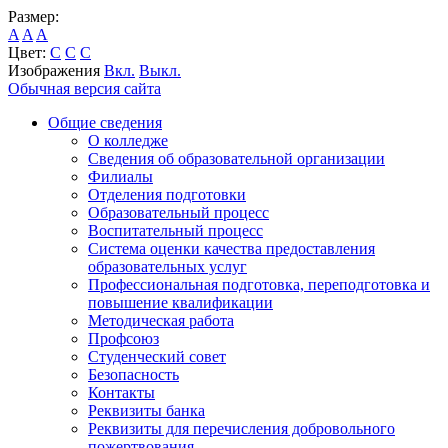
Размер:
A
A
A
Цвет:
C
C
C
Изображения
Вкл.
Выкл.
Обычная версия сайта
Общие сведения
О колледже
Сведения об образовательной организации
Филиалы
Отделения подготовки
Образовательный процесс
Воспитательный процесс
Система оценки качества предоставления
образовательных услуг
Профессиональная подготовка, переподготовка и
повышение квалификации
Методическая работа
Профсоюз
Студенческий совет
Безопасность
Контакты
Реквизиты банка
Реквизиты для перечисления добровольного
пожертвования