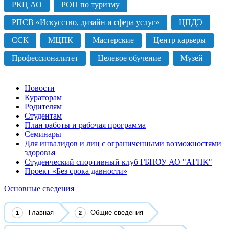
РКЦ АО
РОП по туризму
РПСВ «Искусство, дизайн и сфера услуг»
ЦПДЭ
ССК
МЦПК
Мастерские
Центр карьеры
Профессионалитет
Целевое обучение
Музей
Новости
Кураторам
Родителям
Студентам
План работы и рабочая программа
Семинары
Для инвалидов и лиц с ограниченными возможностями
здоровья
Студенческий спортивный клуб ГБПОУ АО "АГПК"
Проект «Без срока давности»
Основные сведения
Главная
Общие сведения