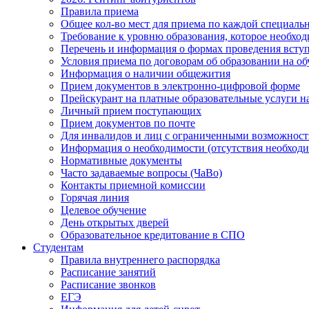
Правила приема
Общее кол-во мест для приема по каждой специаль
Требование к уровню образования, которое необхо
Перечень и информация о формах проведения вст
Условия приема по договорам об образовании на о
Информация о наличии общежития
Прием документов в электронно-цифровой форме
Прейскурант на платные образовательные услуги на 
Личный прием поступающих
Прием документов по почте
Для инвалидов и лиц с ограниченными возможност
Информация о необходимости (отсутствия необход
Нормативные документы
Часто задаваемые вопросы (ЧаВо)
Контакты приемной комиссии
Горячая линия
Целевое обучение
День открытых дверей
Образовательное кредитование в СПО
Студентам
Правила внутреннего распорядка
Расписание занятий
Расписание звонков
ЕГЭ