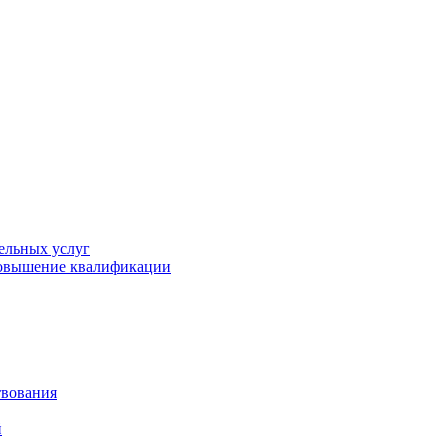
ельных услуг
повышение квалификации
твования
й