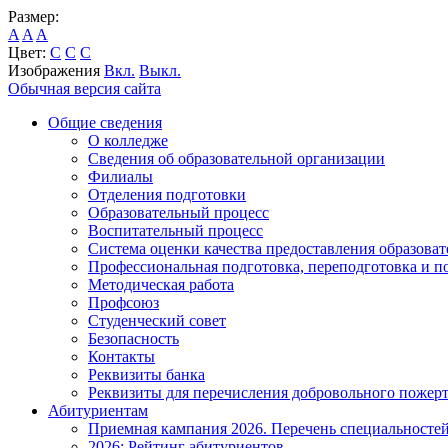
Размер:
A
A
A
Цвет:
C
C
C
Изображения
Вкл.
Выкл.
Обычная версия сайта
Общие сведения
О колледже
Сведения об образовательной организации
Филиалы
Отделения подготовки
Образовательный процесс
Воспитательный процесс
Система оценки качества предоставления образоват
Профессиональная подготовка, переподготовка и 
Методическая работа
Профсоюз
Студенческий совет
Безопасность
Контакты
Реквизиты банка
Реквизиты для перечисления добровольного пожер
Абитуриентам
Приемная кампания 2026. Перечень специальносте
2026: Рейтинг абитуриентов