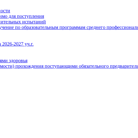
ности
димо для поступления
упительных испытаний
бучение по образовательным программам среднего профессионал
2026-2027 уч.г.
ями здоровья
имости) прохождения поступающими обязательного предваритель