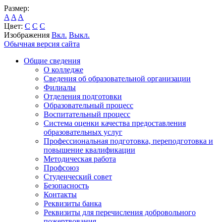
Размер:
A
A
A
Цвет:
C
C
C
Изображения
Вкл.
Выкл.
Обычная версия сайта
Общие сведения
О колледже
Сведения об образовательной организации
Филиалы
Отделения подготовки
Образовательный процесс
Воспитательный процесс
Система оценки качества предоставления
образовательных услуг
Профессиональная подготовка, переподготовка и
повышение квалификации
Методическая работа
Профсоюз
Студенческий совет
Безопасность
Контакты
Реквизиты банка
Реквизиты для перечисления добровольного
пожертвования