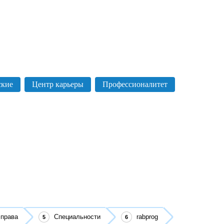
ские
Центр карьеры
Профессионалитет
 права
Специальности
rabprog