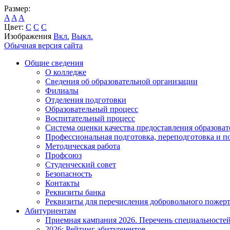
Размер:
A
A
A
Цвет:
C
C
C
Изображения
Вкл.
Выкл.
Обычная версия сайта
Общие сведения
О колледже
Сведения об образовательной организации
Филиалы
Отделения подготовки
Образовательный процесс
Воспитательный процесс
Система оценки качества предоставления образоват
Профессиональная подготовка, переподготовка и 
Методическая работа
Профсоюз
Студенческий совет
Безопасность
Контакты
Реквизиты банка
Реквизиты для перечисления добровольного пожер
Абитуриентам
Приемная кампания 2026. Перечень специальносте
2026: Рейтинг абитуриентов