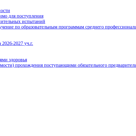
ности
димо для поступления
упительных испытаний
бучение по образовательным программам среднего профессионал
2026-2027 уч.г.
ями здоровья
имости) прохождения поступающими обязательного предваритель