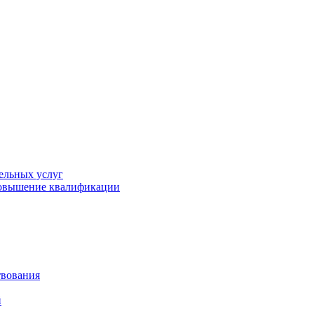
ельных услуг
повышение квалификации
твования
й