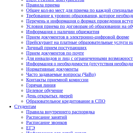
Правила приема
Общее кол-во мест для приема по каждой специаль
Требование к уровню образования, которое необхо
Перечень и информация о формах проведения вст
Условия приема по договорам об образовании на о
Информация о наличии общежития
Прием документов в электронно-цифровой форме
Прейскурант на платные образовательные услуги на 
Личный прием поступающих
Прием документов по почте
Для инвалидов и лиц с ограниченными возможност
Информация о необходимости (отсутствия необход
Нормативные документы
Часто задаваемые вопросы (ЧаВо)
Контакты приемной комиссии
Горячая линия
Целевое обучение
День открытых дверей
Образовательное кредитование в СПО
Студентам
Правила внутреннего распорядка
Расписание занятий
Расписание звонков
ЕГЭ