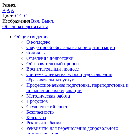
Размер:
A
A
A
Цвет:
C
C
C
Изображения
Вкл.
Выкл.
Обычная версия сайта
Общие сведения
О колледже
Сведения об образовательной организации
Филиалы
Отделения подготовки
Образовательный процесс
Воспитательный процесс
Система оценки качества предоставления
образовательных услуг
Профессиональная подготовка, переподготовка и
повышение квалификации
Методическая работа
Профсоюз
Студенческий совет
Безопасность
Контакты
Реквизиты банка
Реквизиты для перечисления добровольного
пожертвования