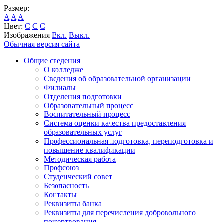
Размер:
A
A
A
Цвет:
C
C
C
Изображения
Вкл.
Выкл.
Обычная версия сайта
Общие сведения
О колледже
Сведения об образовательной организации
Филиалы
Отделения подготовки
Образовательный процесс
Воспитательный процесс
Система оценки качества предоставления
образовательных услуг
Профессиональная подготовка, переподготовка и
повышение квалификации
Методическая работа
Профсоюз
Студенческий совет
Безопасность
Контакты
Реквизиты банка
Реквизиты для перечисления добровольного
пожертвования