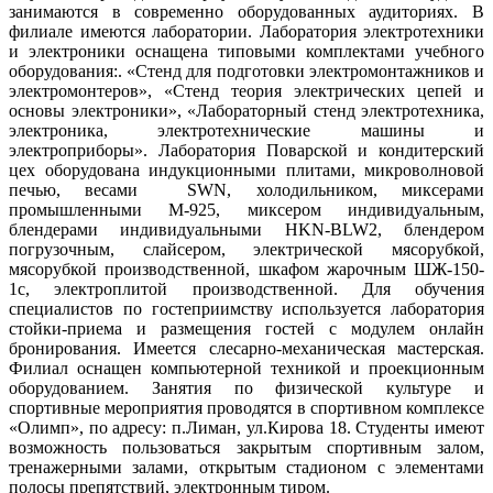
занимаются в современно оборудованных аудиториях. В
филиале имеются лаборатории. Лаборатория электротехники
и электроники оснащена типовыми комплектами учебного
оборудования:. «Стенд для подготовки электромонтажников и
электромонтеров», «Стенд теория электрических цепей и
основы электроники», «Лабораторный стенд электротехника,
электроника, электротехнические машины и
электроприборы». Лаборатория Поварской и кондитерский
цех оборудована индукционными плитами, микроволновой
печью, весами SWN, холодильником, миксерами
промышленными M-925, миксером индивидуальным,
блендерами индивидуальными HKN-BLW2, блендером
погрузочным, слайсером, электрической мясорубкой,
мясорубкой производственной, шкафом жарочным ШЖ-150-
1с, электроплитой производственной. Для обучения
специалистов по гостеприимству используется лаборатория
стойки-приема и размещения гостей с модулем онлайн
бронирования. Имеется слесарно-механическая мастерская.
Филиал оснащен компьютерной техникой и проекционным
оборудованием. Занятия по физической культуре и
спортивные мероприятия проводятся в спортивном комплексе
«Олимп», по адресу: п.Лиман, ул.Кирова 18. Студенты имеют
возможность пользоваться закрытым спортивным залом,
тренажерными залами, открытым стадионом с элементами
полосы препятствий, электронным тиром.