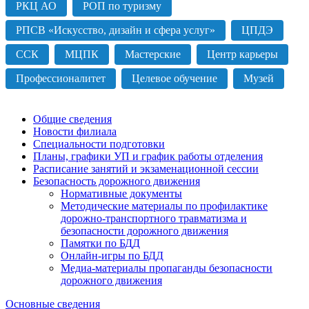
РКЦ АО
РОП по туризму
РПСВ «Искусство, дизайн и сфера услуг»
ЦПДЭ
ССК
МЦПК
Мастерские
Центр карьеры
Профессионалитет
Целевое обучение
Музей
Общие сведения
Новости филиала
Специальности подготовки
Планы, графики УП и график работы отделения
Расписание занятий и экзаменационной сессии
Безопасность дорожного движения
Нормативные документы
Методические материалы по профилактике
дорожно-транспортного травматизма и
безопасности дорожного движения
Памятки по БДД
Онлайн-игры по БДД
Медиа-материалы пропаганды безопасности
дорожного движения
Основные сведения