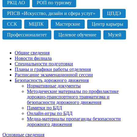
РКЦ АО
РОП по туризму
РПСВ «Искусство, дизайн и сфера услуг»
ЦПДЭ
ССК
МЦПК
Мастерские
Центр карьеры
Профессионалитет
Целевое обучение
Музей
Общие сведения
Новости филиала
Специальности подготовки
Планы и графики работы отделения
Расписание экзаменационной сессии
Безопасность дорожного движения
Нормативные документы
Методические материалы по профилактике
дорожно-транспортного травматизма и
безопасности дорожного движения
Памятки по БДД
Онлайн-игры по БДД
Медиа-материалы пропаганды безопасности
дорожного движения
Основные сведения