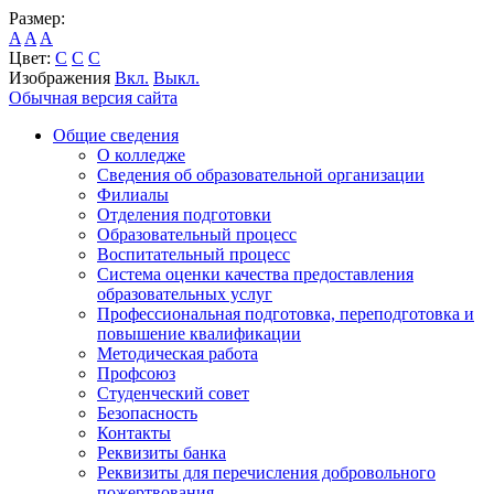
Размер:
A
A
A
Цвет:
C
C
C
Изображения
Вкл.
Выкл.
Обычная версия сайта
Общие сведения
О колледже
Сведения об образовательной организации
Филиалы
Отделения подготовки
Образовательный процесс
Воспитательный процесс
Система оценки качества предоставления
образовательных услуг
Профессиональная подготовка, переподготовка и
повышение квалификации
Методическая работа
Профсоюз
Студенческий совет
Безопасность
Контакты
Реквизиты банка
Реквизиты для перечисления добровольного
пожертвования