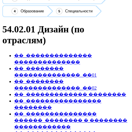
Образование
Специальности
54.02.01 Дизайн (по
отраслям)
��_��������������
��������������
��_��������
��������������_��01
��_��������
��������������_��02
��_������������� ��������
��_����������������
��������
��_���������������
������_�������� � ��������
������������