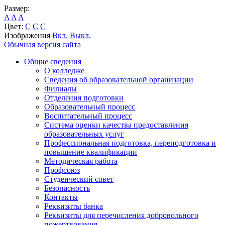
Размер:
A
A
A
Цвет:
C
C
C
Изображения
Вкл.
Выкл.
Обычная версия сайта
Общие сведения
О колледже
Сведения об образовательной организации
Филиалы
Отделения подготовки
Образовательный процесс
Воспитательный процесс
Система оценки качества предоставления
образовательных услуг
Профессиональная подготовка, переподготовка и
повышение квалификации
Методическая работа
Профсоюз
Студенческий совет
Безопасность
Контакты
Реквизиты банка
Реквизиты для перечисления добровольного
пожертвования