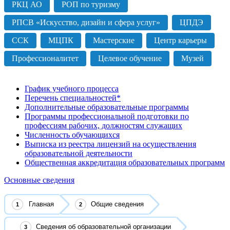
РКЦ АО
РОП по туризму
РПСВ «Искусство, дизайн и сфера услуг»
ЦПДЭ
ССК
МЦПК
Мастерские
Центр карьеры
Профессионалитет
Целевое обучение
Музей
График учебного процесса
Перечень специальностей*
Дополнительные образовательные программы
Программы профессиональной подготовки по
профессиям рабочих, должностям служащих
Численность обучающихся
Выписка из реестра лицензий на осуществления
образовательной деятельности
Общественная аккредитация образовательных программ
Основные сведения
Главная
Общие сведения
Сведения об образовательной организации