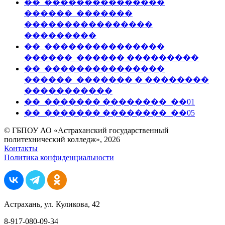
��_���������������
������_�������
����������������
���������
��_���������������
������_������ ���������
��_���������������
������_������� � ��������
�����������
��_������� ��������_��01
��_������� ��������_��05
© ГБПОУ АО «Астраханский государственный
политехнический колледж», 2026
Контакты
Политика конфиденциальности
Астрахань, ул. Куликова, 42
8-917-080-09-34