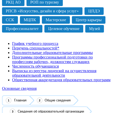
РКЦ АО
РОП по туризму
РПСВ «Искусство, дизайн и сфера услуг»
ЦПДЭ
ССК
МЦПК
Мастерские
Центр карьеры
Профессионалитет
Целевое обучение
Музей
График учебного процесса
Перечень специальностей*
Дополнительные образовательные программы
Программы профессиональной подготовки по
профессиям рабочих, должностям служащих
Численность обучающихся
Выписка из реестра лицензий на осуществления
образовательной деятельности
Общественная аккредитация образовательных программ
Основные сведения
Главная
Общие сведения
Сведения об образовательной организации