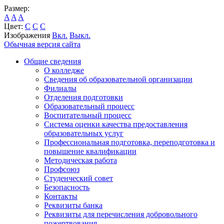
Размер:
A
A
A
Цвет:
C
C
C
Изображения
Вкл.
Выкл.
Обычная версия сайта
Общие сведения
О колледже
Сведения об образовательной организации
Филиалы
Отделения подготовки
Образовательный процесс
Воспитательный процесс
Система оценки качества предоставления
образовательных услуг
Профессиональная подготовка, переподготовка и
повышение квалификации
Методическая работа
Профсоюз
Студенческий совет
Безопасность
Контакты
Реквизиты банка
Реквизиты для перечисления добровольного
пожертвования