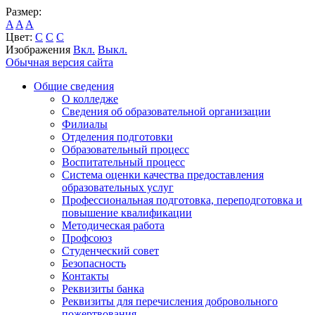
Размер:
A
A
A
Цвет:
C
C
C
Изображения
Вкл.
Выкл.
Обычная версия сайта
Общие сведения
О колледже
Сведения об образовательной организации
Филиалы
Отделения подготовки
Образовательный процесс
Воспитательный процесс
Система оценки качества предоставления
образовательных услуг
Профессиональная подготовка, переподготовка и
повышение квалификации
Методическая работа
Профсоюз
Студенческий совет
Безопасность
Контакты
Реквизиты банка
Реквизиты для перечисления добровольного
пожертвования