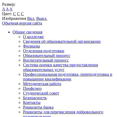
Размер:
A
A
A
Цвет:
C
C
C
Изображения
Вкл.
Выкл.
Обычная версия сайта
Общие сведения
О колледже
Сведения об образовательной организации
Филиалы
Отделения подготовки
Образовательный процесс
Воспитательный процесс
Система оценки качества предоставления
образовательных услуг
Профессиональная подготовка, переподготовка и
повышение квалификации
Методическая работа
Профсоюз
Студенческий совет
Безопасность
Контакты
Реквизиты банка
Реквизиты для перечисления добровольного
пожертвования