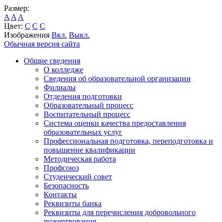
Размер:
A
A
A
Цвет:
C
C
C
Изображения
Вкл.
Выкл.
Обычная версия сайта
Общие сведения
О колледже
Сведения об образовательной организации
Филиалы
Отделения подготовки
Образовательный процесс
Воспитательный процесс
Система оценки качества предоставления
образовательных услуг
Профессиональная подготовка, переподготовка и
повышение квалификации
Методическая работа
Профсоюз
Студенческий совет
Безопасность
Контакты
Реквизиты банка
Реквизиты для перечисления добровольного
пожертвования