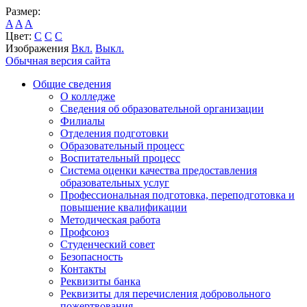
Размер:
A
A
A
Цвет:
C
C
C
Изображения
Вкл.
Выкл.
Обычная версия сайта
Общие сведения
О колледже
Сведения об образовательной организации
Филиалы
Отделения подготовки
Образовательный процесс
Воспитательный процесс
Система оценки качества предоставления
образовательных услуг
Профессиональная подготовка, переподготовка и
повышение квалификации
Методическая работа
Профсоюз
Студенческий совет
Безопасность
Контакты
Реквизиты банка
Реквизиты для перечисления добровольного
пожертвования