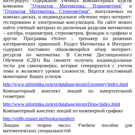
интегрирует содержание учебных компьютерных курсов
компании
"Открытая Математика. Планиметрия"
и
"Открытая Математика. Стереометрия"
, выпускаемых на
компакт-дисках, и индивидуальное обучение через интернет-
тестирование и электронные консультации. На сайте можно
найти учебный материал по различным разделам математики
– алгебра, планиметрия, стереометрия, функции и графики и
другие. Программа eSolver – тренажер по решению
алгебраических уравнений. Раздел Математика в Интернет
содержит постоянно обновляющийся обзор интернет-
ресурсов по математике. В Системе Дистанционного
Обучения (СДО) Вы сможете получать индивидуальные
тесты для самопроверки, которые генерируются с учетом
темы и желаемого уровня сложности. Ведется постоянный
мониторинг Ваших успехов
http://www.informika.ru/text/database/geom/Geometry/index.html
Компьютерный конспект лекций по начертательной
геометрии
http://www.informika.ru/text/database/geom/Draw/index.html
Компьютерный конспект лекций по инженерной графике
http://virlib.eunnet.net/books/numbers
Лекции по теории чисел. Учебное пособие для
математических специальностей