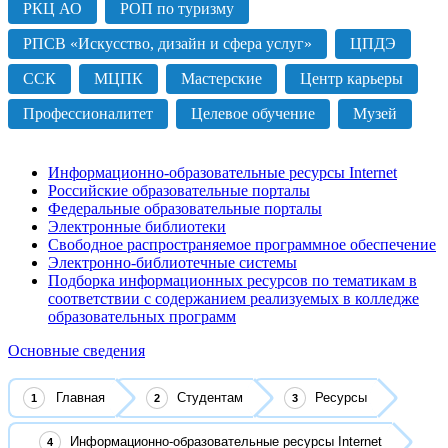
РКЦ АО
РОП по туризму
РПСВ «Искусство, дизайн и сфера услуг»
ЦПДЭ
ССК
МЦПК
Мастерские
Центр карьеры
Профессионалитет
Целевое обучение
Музей
Информационно-образовательные ресурсы Internet
Российские образовательные порталы
Федеральные образовательные порталы
Электронные библиотеки
Свободное распространяемое программное обеспечение
Электронно-библиотечные системы
Подборка информационных ресурсов по тематикам в
соответствии с содержанием реализуемых в колледже
образовательных программ
Основные сведения
Главная
Студентам
Ресурсы
Информационно-образовательные ресурсы Internet