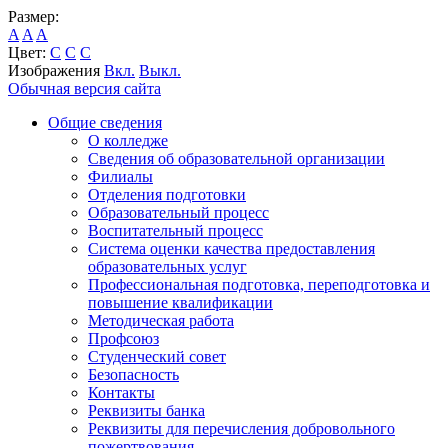
Размер:
A
A
A
Цвет:
C
C
C
Изображения
Вкл.
Выкл.
Обычная версия сайта
Общие сведения
О колледже
Сведения об образовательной организации
Филиалы
Отделения подготовки
Образовательный процесс
Воспитательный процесс
Система оценки качества предоставления
образовательных услуг
Профессиональная подготовка, переподготовка и
повышение квалификации
Методическая работа
Профсоюз
Студенческий совет
Безопасность
Контакты
Реквизиты банка
Реквизиты для перечисления добровольного
пожертвования