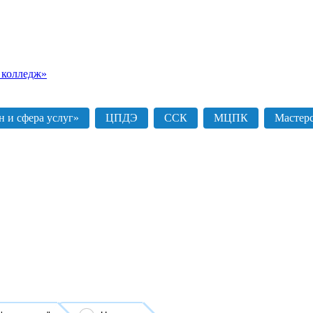
 колледж»
 и сфера услуг»
ЦПДЭ
ССК
МЦПК
Мастер