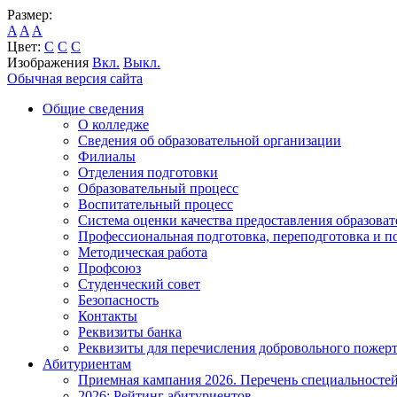
Размер:
A
A
A
Цвет:
C
C
C
Изображения
Вкл.
Выкл.
Обычная версия сайта
Общие сведения
О колледже
Сведения об образовательной организации
Филиалы
Отделения подготовки
Образовательный процесс
Воспитательный процесс
Система оценки качества предоставления образоват
Профессиональная подготовка, переподготовка и 
Методическая работа
Профсоюз
Студенческий совет
Безопасность
Контакты
Реквизиты банка
Реквизиты для перечисления добровольного пожер
Абитуриентам
Приемная кампания 2026. Перечень специальносте
2026: Рейтинг абитуриентов