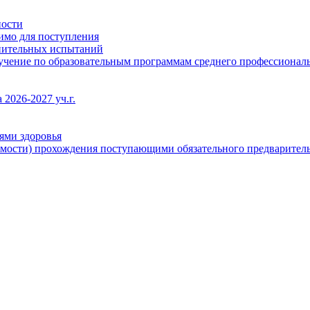
ности
димо для поступления
упительных испытаний
бучение по образовательным программам среднего профессионал
2026-2027 уч.г.
ями здоровья
имости) прохождения поступающими обязательного предваритель