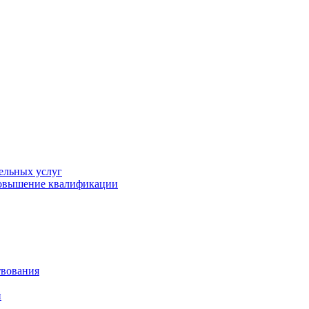
ельных услуг
повышение квалификации
твования
й