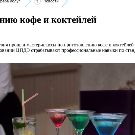
фера услуг"
Новости
нию кофе и коктейлей
твия прошли мастер-классы по приготовлению кофе и коктейлей
довании ЦПДЭ отрабатывают профессиональные навыки по станд