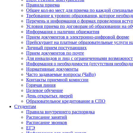
Правила приема
Общее кол-во мест для приема по каждой специаль
Требование к уровню образования, которое необхо
Перечень и информация о формах проведения вст
Условия приема по договорам об образовании на о
Информация о наличии общежития
Прием документов в электронно-цифровой форме
Прейскурант на платные образовательные услуги на 
Личный прием поступающих
Прием документов по почте
Для инвалидов и лиц с ограниченными возможност
Информация о необходимости (отсутствия необход
Нормативные документы
Часто задаваемые вопросы (ЧаВо)
Контакты приемной комиссии
Горячая линия
Целевое обучение
День открытых дверей
Образовательное кредитование в СПО
Студентам
Правила внутреннего распорядка
Расписание занятий
Расписание звонков
ЕГЭ