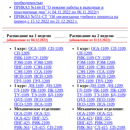
необходимостью
ПРИКАЗ №144-П "О режиме работы в выходные и
праздничные дни" (с 04.11.2022 по 06.11.2022г)
ПРИКАЗ №551-СТ "Об организации учебного процесса на
период с 15.12.2022 по 21.12.2022 г.
Расписание на 1 неделю
Расписание на 2 неделю
(обновление от 04.12.2022)
(обновление от 11.12.2022)
1 курс:
ОСА-1109, СП-1109,
1 курс:
ОСА-1109, СП-1109,
СП-1209,
СП-1209,
РИК-1109,СУ-1109
/
РИК-1109,СУ-1109
/
РЭМ-1109, РЭМ-1209,
РЭМ-1109, РЭМ-1209,
ПНГ-1109, СЭН-1109,
ПНГ-1109, СЭН-1109,
СЭН-1209, ССА-1109
/
СЭН-1209, ССА-1109
/
ИСП-1109, ИСП-1209,
ИСП-1109, ИСП-1209,
ГРД-1109, ГРД-1209
ГРД-1109, ГРД-1209
1 курс:
ДН-1109, ДН-1209,
1 курс:
ДН-1109, ДН-1209,
ГД-1109
/
ПК-1109, ПК-1209,
ГД-1109
/
ПК-1109, ПК-1209,
ТУ-1109, ТЭ-1109, БД-1109
/
ТУ-1109, ТЭ-1109, БД-1109
/
ОДЛ-1109, ПСО-1109,
ОДЛ-1109, ПСО-1109,
ПСО-1209, ПСА-1109
ПСО-1209, ПСА-1109
Механическое отделение:
Механическое отделение:
ОСА-2109, ОСА-321,
ОСА-2109, ОСА-321,
ОСА-421
/
ПНГ-325,
ОСА-421
/
ПНГ-325,
ПНГ-425, РИК-2109,
ПНГ-425, РИК-2109,
РИК-361
/
СЛ-415, СП-2109,
РИК-361
/
СЛ-415, СП-2109,