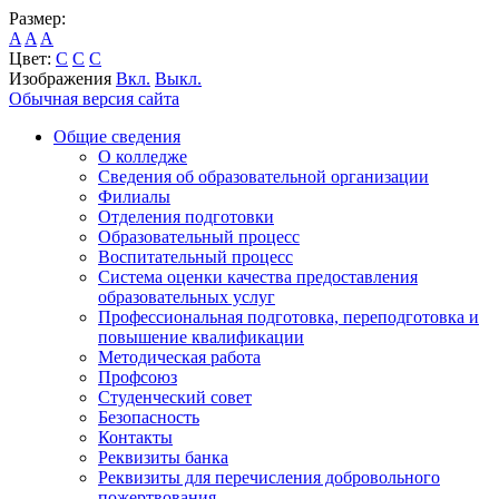
Размер:
A
A
A
Цвет:
C
C
C
Изображения
Вкл.
Выкл.
Обычная версия сайта
Общие сведения
О колледже
Сведения об образовательной организации
Филиалы
Отделения подготовки
Образовательный процесс
Воспитательный процесс
Система оценки качества предоставления
образовательных услуг
Профессиональная подготовка, переподготовка и
повышение квалификации
Методическая работа
Профсоюз
Студенческий совет
Безопасность
Контакты
Реквизиты банка
Реквизиты для перечисления добровольного
пожертвования