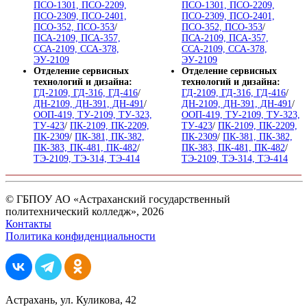
ПСО-1301, ПСО-2209,
ПСО-1301, ПСО-2209,
ПСО-2309, ПСО-2401,
ПСО-2309, ПСО-2401,
ПСО-352, ПСО-353
/
ПСО-352, ПСО-353
/
ПСА-2109, ПСА-357,
ПСА-2109, ПСА-357,
ССА-2109, ССА-378,
ССА-2109, ССА-378,
ЭУ-2109
ЭУ-2109
Отделение сервисных
Отделение сервисных
технологий и дизайна:
технологий и дизайна:
ГД-2109, ГД-316, ГД-416
/
ГД-2109, ГД-316, ГД-416
/
ДН-2109, ДН-391, ДН-491
/
ДН-2109, ДН-391, ДН-491
/
ООП-419, ТУ-2109, ТУ-323,
ООП-419, ТУ-2109, ТУ-323,
ТУ-423
/
ПК-2109, ПК-2209,
ТУ-423
/
ПК-2109, ПК-2209,
ПК-2309
/
ПК-381, ПК-382,
ПК-2309
/
ПК-381, ПК-382,
ПК-383, ПК-481, ПК-482
/
ПК-383, ПК-481, ПК-482
/
ТЭ-2109, ТЭ-314, ТЭ-414
ТЭ-2109, ТЭ-314, ТЭ-414
© ГБПОУ АО «Астраханский государственный
политехнический колледж», 2026
Контакты
Политика конфиденциальности
Астрахань, ул. Куликова, 42