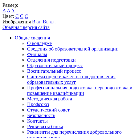
Размер:
A
A
A
Цвет:
C
C
C
Изображения
Вкл.
Выкл.
Обычная версия сайта
Общие сведения
О колледже
Сведения об образовательной организации
Филиалы
Отделения подготовки
Образовательный процесс
Воспитательный процесс
Система оценки качества предоставления
образовательных услуг
Профессиональная подготовка, переподготовка и
повышение квалификации
Методическая работа
Профсоюз
Студенческий совет
Безопасность
Контакты
Реквизиты банка
Реквизиты для перечисления добровольного
пожертвования