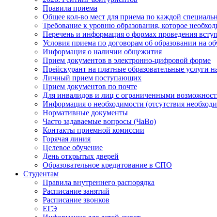
Правила приема
Общее кол-во мест для приема по каждой специаль
Требование к уровню образования, которое необхо
Перечень и информация о формах проведения вст
Условия приема по договорам об образовании на о
Информация о наличии общежития
Прием документов в электронно-цифровой форме
Прейскурант на платные образовательные услуги на 
Личный прием поступающих
Прием документов по почте
Для инвалидов и лиц с ограниченными возможност
Информация о необходимости (отсутствия необход
Нормативные документы
Часто задаваемые вопросы (ЧаВо)
Контакты приемной комиссии
Горячая линия
Целевое обучение
День открытых дверей
Образовательное кредитование в СПО
Студентам
Правила внутреннего распорядка
Расписание занятий
Расписание звонков
ЕГЭ