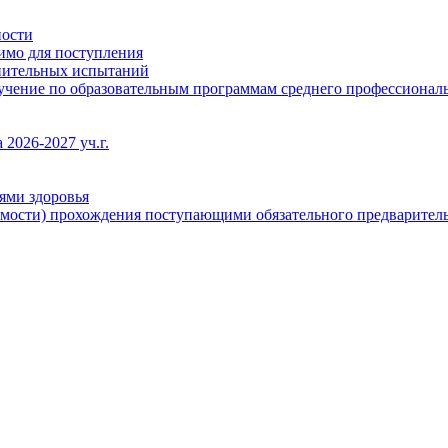
ности
димо для поступления
упительных испытаний
бучение по образовательным программам среднего профессионал
2026-2027 уч.г.
ями здоровья
имости) прохождения поступающими обязательного предваритель