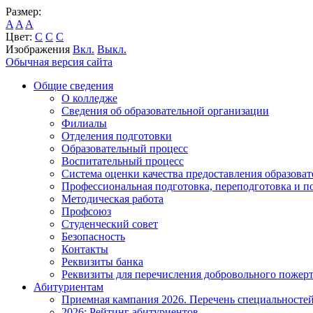
Размер:
A
A
A
Цвет:
C
C
C
Изображения
Вкл.
Выкл.
Обычная версия сайта
Общие сведения
О колледже
Сведения об образовательной организации
Филиалы
Отделения подготовки
Образовательный процесс
Воспитательный процесс
Система оценки качества предоставления образоват
Профессиональная подготовка, переподготовка и 
Методическая работа
Профсоюз
Студенческий совет
Безопасность
Контакты
Реквизиты банка
Реквизиты для перечисления добровольного пожер
Абитуриентам
Приемная кампания 2026. Перечень специальносте
2026: Рейтинг абитуриентов