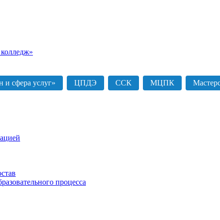
 колледж»
 и сфера услуг»
ЦПДЭ
ССК
МЦПК
Мастер
зацией
остав
бразовательного процесса