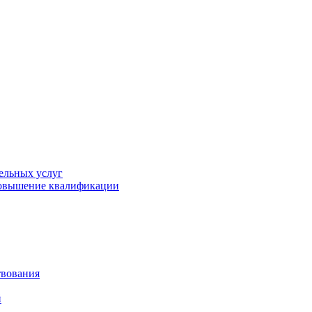
ельных услуг
повышение квалификации
твования
й