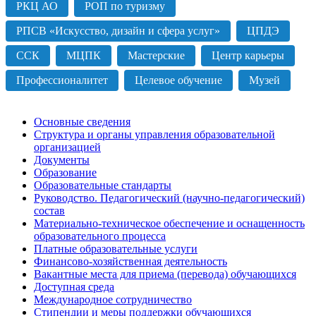
РКЦ АО
РОП по туризму
РПСВ «Искусство, дизайн и сфера услуг»
ЦПДЭ
ССК
МЦПК
Мастерские
Центр карьеры
Профессионалитет
Целевое обучение
Музей
Основные сведения
Структура и органы управления образовательной
организацией
Документы
Образование
Образовательные стандарты
Руководство. Педагогический (научно-педагогический)
состав
Материально-техническое обеспечение и оснащенность
образовательного процесса
Платные образовательные услуги
Финансово-хозяйственная деятельность
Вакантные места для приема (перевода) обучающихся
Доступная среда
Международное сотрудничество
Стипендии и меры поддержки обучающихся