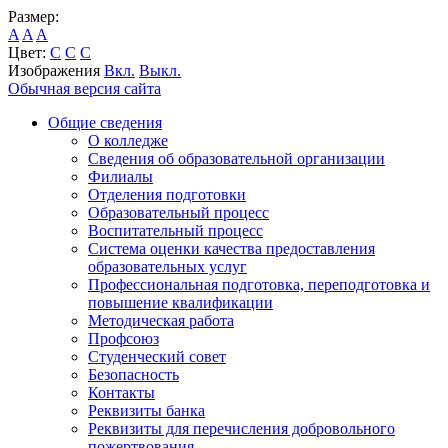
Размер:
A
A
A
Цвет:
C
C
C
Изображения
Вкл.
Выкл.
Обычная версия сайта
Общие сведения
О колледже
Сведения об образовательной организации
Филиалы
Отделения подготовки
Образовательный процесс
Воспитательный процесс
Система оценки качества предоставления
образовательных услуг
Профессиональная подготовка, переподготовка и
повышение квалификации
Методическая работа
Профсоюз
Студенческий совет
Безопасность
Контакты
Реквизиты банка
Реквизиты для перечисления добровольного
пожертвования