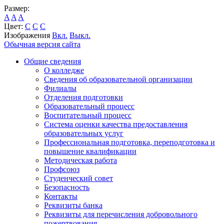
Размер:
A
A
A
Цвет:
C
C
C
Изображения
Вкл.
Выкл.
Обычная версия сайта
Общие сведения
О колледже
Сведения об образовательной организации
Филиалы
Отделения подготовки
Образовательный процесс
Воспитательный процесс
Система оценки качества предоставления
образовательных услуг
Профессиональная подготовка, переподготовка и
повышение квалификации
Методическая работа
Профсоюз
Студенческий совет
Безопасность
Контакты
Реквизиты банка
Реквизиты для перечисления добровольного
пожертвования