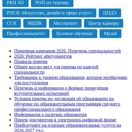
РКЦ АО
РОП по туризму
РПСВ «Искусство, дизайн и сфера услуг»
ЦПДЭ
ССК
МЦПК
Мастерские
Центр карьеры
Профессионалитет
Целевое обучение
Музей
Приемная кампания 2026. Перечень специальностей
2026: Рейтинг абитуриентов
Правила приема
Общее кол-во мест для приема по каждой
специальности
Требование к уровню образования, которое необходимо
для поступления
Перечень и информация о формах проведения
вступительных испытаний
Условия приема по договорам об образовании на
обучение по образовательным программам среднего
профессионального образования
Информация о наличии общежития
Прием документов в электронно-цифровой форме
Прейскурант на платные образовательные услуги на
2026-2027 уч.г.