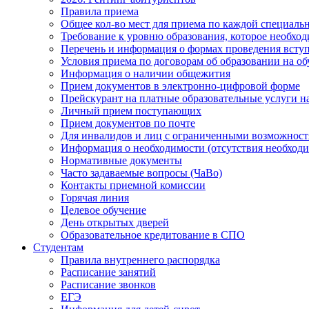
Правила приема
Общее кол-во мест для приема по каждой специаль
Требование к уровню образования, которое необхо
Перечень и информация о формах проведения вст
Условия приема по договорам об образовании на о
Информация о наличии общежития
Прием документов в электронно-цифровой форме
Прейскурант на платные образовательные услуги на 
Личный прием поступающих
Прием документов по почте
Для инвалидов и лиц с ограниченными возможност
Информация о необходимости (отсутствия необход
Нормативные документы
Часто задаваемые вопросы (ЧаВо)
Контакты приемной комиссии
Горячая линия
Целевое обучение
День открытых дверей
Образовательное кредитование в СПО
Студентам
Правила внутреннего распорядка
Расписание занятий
Расписание звонков
ЕГЭ