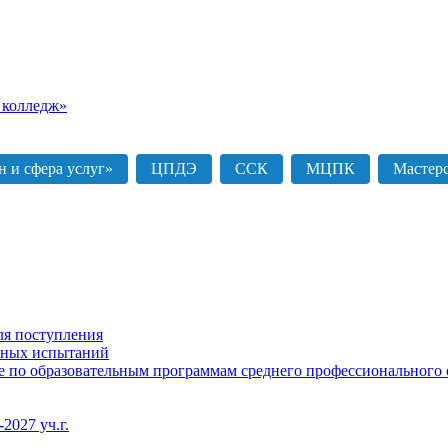
 колледж»
 и сфера услуг»
ЦПДЭ
ССК
МЦПК
Мастер
ля поступления
ьных испытаний
ие по образовательным программам среднего профессионального 
2027 уч.г.