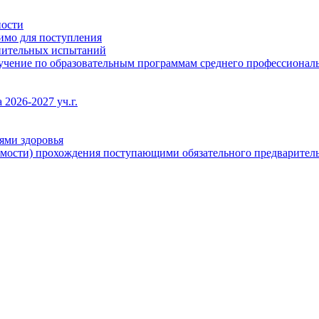
ности
димо для поступления
упительных испытаний
бучение по образовательным программам среднего профессионал
2026-2027 уч.г.
ями здоровья
имости) прохождения поступающими обязательного предваритель