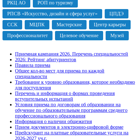
РКЦ АО
РОП по туризму
РПСВ «Искусство, дизайн и сфера услуг»
ЦПДЭ
ССК
МЦПК
Мастерские
Центр карьеры
Профессионалитет
Целевое обучение
Музей
Приемная кампания 2026. Перечень специальностей
2026: Рейтинг абитуриентов
Правила приема
Общее кол-во мест для приема по каждой
специальности
Требование к уровню образования, которое необходимо
для поступления
Перечень и информация о формах проведения
вступительных испытаний
Условия приема по договорам об образовании на
обучение по образовательным программам среднего
профессионального образования
Информация о наличии общежития
Прием документов в электронно-цифровой форме
Прейскурант на платные образовательные услуги на
2026-2027 уч.г.