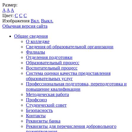
Размер:
A
A
A
Цвет:
C
C
C
Изображения
Вкл.
Выкл.
Обычная версия сайта
Общие сведения
О колледже
Сведения об образовательной организации
Филиалы
Отделения подготовки
Образовательный процесс
Воспитательный процесс
Система оценки качества предоставления
образовательных услуг
Профессиональная подготовка, переподготовка и
повышение квалификации
Методическая работа
Профсоюз
Студенческий совет
Безопасность
Контакты
Реквизиты банка
Реквизиты для перечисления добровольного
пожертвования